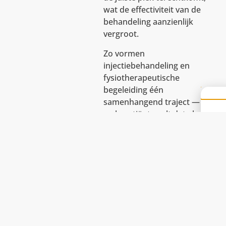
wat de effectiviteit van de
behandeling aanzienlijk
vergroot.
Zo vormen
injectiebehandeling en
fysiotherapeutische
begeleiding één
samenhangend traject — voor
u als patiënt voelt dat als één
team dat volledig gericht is op
uw herstel, van diagnostiek
tot revalidatie.
Dr. Pieter Klitsie —
Orthopedisch chirurg