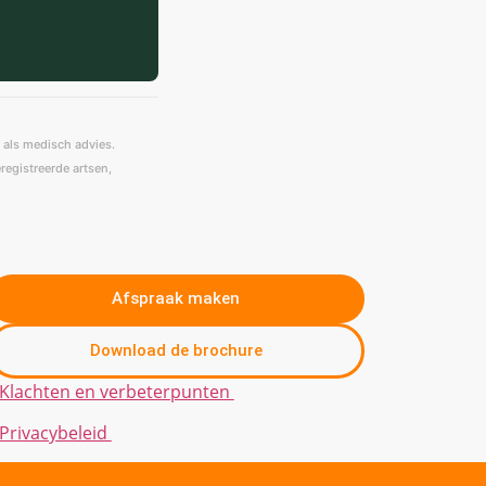
d als medisch advies.
registreerde artsen,
Afspraak maken
Download de brochure
Klachten en verbeterpunten
Privacybeleid