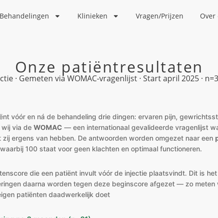
 Behandelingen
Klinieken
Vragen/Prijzen
Over
Onze patiëntresultaten
tie · Gemeten via WOMAC-vragenlijst · Start april 2025 · n=
iënt vóór en ná de behandeling drie dingen: ervaren pijn, gewrichtssti
 wij via de
WOMAC
— een internationaal gevalideerde vragenlijst wa
t zij ergens van hebben. De antwoorden worden omgezet naar een
 waarbij 100 staat voor geen klachten en optimaal functioneren.
enscore die een patiënt invult vóór de injectie plaatsvindt. Dit is het
teringen daarna worden tegen deze beginscore afgezet — zo meten 
eigen patiënten daadwerkelijk doet