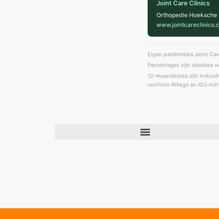
Joint Care Clinics
Orthopedie Hoeksche W
www.jointcareclinics.
Eigen patiëntdata Joint Car
Percentages zijn relatieve 
12-maandsdata zijn indicati
conform Wkkgz en IGJ-richt