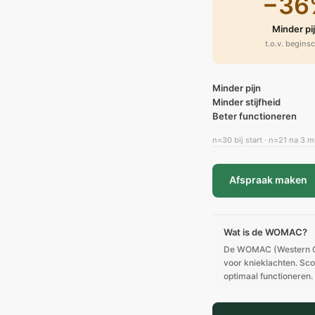
−36
Minder pi
t.o.v. begins
Minder pijn
Minder stijfheid
Beter functioneren
n=30 bij start · n=21 na 3 m
Afspraak maken
Wat is de WOMAC?
De WOMAC (Western Onta
voor knieklachten. Sco
optimaal functioneren. 