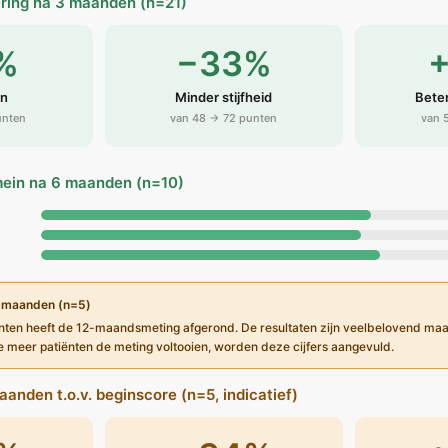
ring na 3 maanden (n=21)
%
−33%
jn
Minder stijfheid
Beter
unten
van 48 → 72 punten
van 
mein na 6 maanden (n=10)
2 maanden (n=5)
ënten heeft de 12-maandsmeting afgerond. De resultaten zijn veelbelovend ma
e meer patiënten de meting voltooien, worden deze cijfers aangevuld.
anden t.o.v. beginscore (n=5, indicatief)