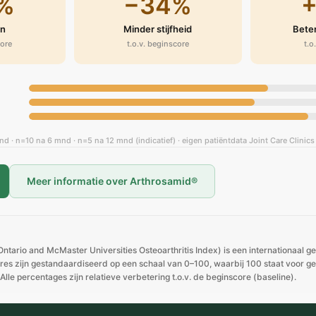
%
−34%
jn
Minder stijfheid
Beter
core
t.o.v. beginscore
t.o
nd · n=10 na 6 mnd · n=5 na 12 mnd (indicatief) · eigen patiëntdata Joint Care Clinics
Meer informatie over Arthrosamid®
rio and McMaster Universities Osteoarthritis Index) is een internationaal ge
res zijn gestandaardiseerd op een schaal van 0–100, waarbij 100 staat voor g
Alle percentages zijn relatieve verbetering t.o.v. de beginscore (baseline).