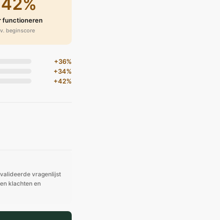
+42%
 functioneren
.v. beginscore
+36%
+34%
+42%
valideerde vragenlijst
een klachten en