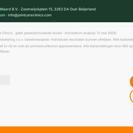
aard B.V. · Zoomwijckplein 15, 3262 DA Oud-Beijerland
com
· info@jointcareclinics.com
e Clinics · geen gerandomiseerde studie · brondatum analyse: 12 mei 2026.
verbetering t.o.v. baselinewaarde. Individuele resultaten kunnen afwijken. Niet bedoel
ef (n=5) en niet als primaire uitkomst gepresenteerd. Alle behandelingen door BIG-ge
lijnen.